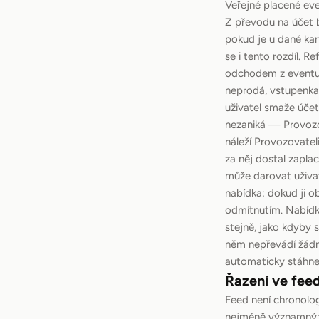
Veřejné placené eve
Z převodu na účet 
pokud je u dané kar
se i tento rozdíl. 
odchodem z eventu —
neprodá, vstupenka 
uživatel smaže úče
nezaniká — Provozov
náleží Provozovatel
za něj dostal zapla
může darovat uživat
nabídka: dokud ji o
odmítnutím. Nabídku
stejně, jako kdyby s
něm nepřevádí žádné
automaticky stáhne
Řazení ve fee
Feed není chronolog
nejméně významný: (