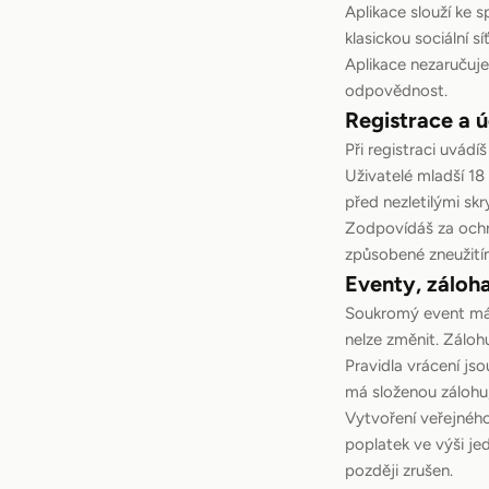
Aplikace slouží ke 
klasickou sociální síť
Aplikace nezaručuje
odpovědnost.
Registrace a 
Při registraci uvád
Uživatelé mladší 18
před nezletilými skr
Zodpovídáš za ochr
způsobené zneužití
Eventy, záloh
Soukromý event má 
nelze změnit. Záloh
Pravidla vrácení js
má složenou zálohu,
Vytvoření veřejnéh
poplatek ve výši je
později zrušen.