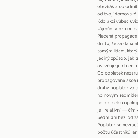
otevíráš a co odmít
od tvojí domovské p
Kdo akci vůbec uvid
zájmům a okruhu dan
Placená propagace 
dní to, že se daná a
samým lidem, kterým
jediný způsob, jak 
ovlivňuje jen feed;
Co poplatek nezaru
propagované akce ř
druhý poplatek za t
ho novým sedmidenn
ne pro celou opakuj
je i relativní — čí
Sedm dní běží od za
Poplatek se nevrací
počtu účastníků, an