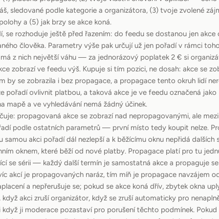
áš, sledované podle kategorie a organizátora, (3) tvoje zvolené záj
olohy a (5) jak brzy se akce koná.
í, se rozhoduje ještě před řazením: do feedu se dostanou jen akce 
ého člověka. Parametry výše pak určují už jen pořadí v rámci toh
má z nich největší váhu — za jednorázový poplatek 2 € si organiz
kce zobrazí ve feedu výš. Kupuje si tím pozici, ne dosah: akce se z
 by se zobrazila i bez propagace, a propagace tento okruh lidí nero
lze pořadí ovlivnit platbou, a taková akce je ve feedu označená jak
 na mapě a ve vyhledávání nemá žádný účinek.
čuje: propagovaná akce se zobrazí nad nepropagovanými, ale mezi
adí podle ostatních parametrů — první místo tedy koupit nelze. Pr
u samou akci pořadí dál nezlepší a k běžícímu oknu nepřidá dalšíc
ím oknem, které běží od nové platby. Propagace platí pro tu jedn
ící se sérii — každý další termín je samostatná akce a propaguje s
m víc akcí je propagovaných naráz, tím míň je propagace navzájem odl
placení a nepřerušuje se; pokud se akce koná dřív, zbytek okna up
, když akci zruší organizátor, když se zruší automaticky pro nenapln
i když ji moderace pozastaví pro porušení těchto podmínek. Pokud