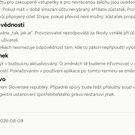
čtu pro zakoupené vstupenky a pro nevrácenou zálohu jsou uvedeny
. Pokud máš v době smazání účtu nevybraný affiliate zůstatek, Pro
vůj připojený účet Stripe; pokud převod není možný, zůstatek prop
vědnosti
vána „tak, jak je". Provozovatel nezodpovídá za škody vzniklé při úč
uživateli.
nkách neomezuje odpovědnost tam, kde to zákon nepřipouští vylou
nek
 v budoucnu aktualizovány. O změnách tě budeme informovat v a
nností. Pokračováním v používání aplikace po tomto termínu se změn
vo
vem Slovenské republiky. Případné spory bude řešit příslušný soud 
gentní ustanovení spotřebitelského práva nestanoví jinak.
2026-08-08