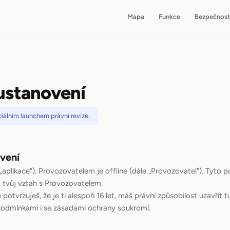
Mapa
Funkce
Bezpečnost
ustanovení
iálním launchem právní revize.
vení
e „aplikace"). Provozovatelem je offline (dále „Provozovatel"). Tyto 
a tvůj vztah s Provozovatelem.
potvrzuješ, že je ti alespoň 16 let, máš právní způsobilost uzavřít 
 podmínkami i se zásadami ochrany soukromí.