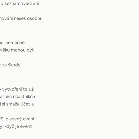
e o seznamovací ani
chování neseš osobní
raci neměnné.
v věku mohou být
t za škody
 vytvoření to už
statním účastníkům.
tel smaže účet a
.
€, placený event
y, když je event