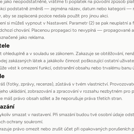
e jako neopodstatněné, vrátíme ti poplatek na původní způsob pla
akci podstatně změníš — zejména název, datum nebo kategorii —
, aby se zaplacená pozice nedala použít pro jinou akci.
ení si můžeš vypnout v Nastavení. Parametr (2) se pak neuplatní a 
edchozí chování. Placenou propagaci to nevypíná — propagované a
 označené jako reklama.
tele
t ohleduplně a v souladu se zákonem. Zakazuje se obtěžování, nená
ej zakázaných látek a jakákoliv činnost poškozující ostatní uživatel
ůže vést k omezení funkcí, odstranění obsahu nebo trvalému banu 
le
áš (fotky, zprávy, recenze), zůstává v tvém vlastnictví. Provozovate
jeho ukládání, zobrazování a zpracování v rozsahu nezbytném pro p
e máš právo obsah sdílet a že neporušuje práva třetích stran.
azání
koliv smazat v nastavení. Při smazání budou tvé osobní údaje ods
ch ochrany soukromí.
razuje právo omezit nebo zrušit účet při opakovaných porušeních p