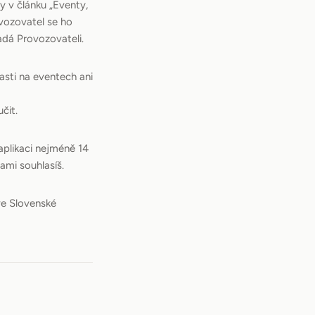
 v článku „Eventy,
vozovatel se ho
adá Provozovateli.
asti na eventech ani
čit.
plikaci nejméně 14
ami souhlasíš.
ve Slovenské