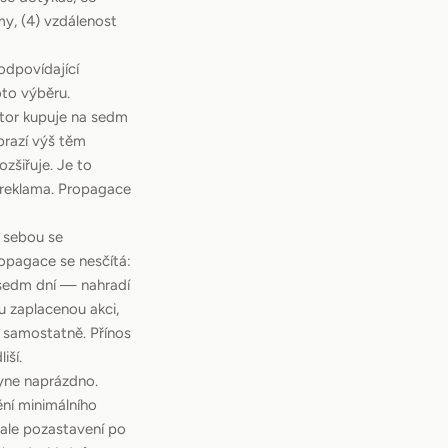
my, (4) vzdálenost
odpovídající
oto výběru.
átor kupuje na sedm
obrazí výš těm
zšiřuje. Je to
o reklama. Propagace
 sebou se
opagace se nesčítá:
h sedm dní — nahradí
u zaplacenou akci,
e samostatně. Přínos
iší.
lyne naprázdno.
ění minimálního
 ale pozastavení po