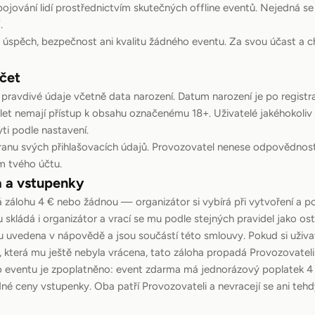
spojování lidí prostřednictvím skutečných offline eventů. Nejedná s
.
 úspěch, bezpečnost ani kvalitu žádného eventu. Za svou účast a 
účet
íš pravdivé údaje včetně data narození. Datum narození je po regist
 let nemají přístup k obsahu označenému 18+. Uživatelé jakéhokoli
yti podle nastavení.
anu svých přihlašovacích údajů. Provozovatel nenese odpovědnos
m tvého účtu.
a a vstupenky
zálohu 4 € nebo žádnou — organizátor si vybírá při vytvoření a po
u skládá i organizátor a vrací se mu podle stejných pravidel jako o
ou uvedena v nápovědě a jsou součástí této smlouvy. Pokud si uživa
 která mu ještě nebyla vrácena, tato záloha propadá Provozovateli
o eventu je zpoplatněno: event zdarma má jednorázový poplatek 4 
dné ceny vstupenky. Oba patří Provozovateli a nevracejí se ani tehd