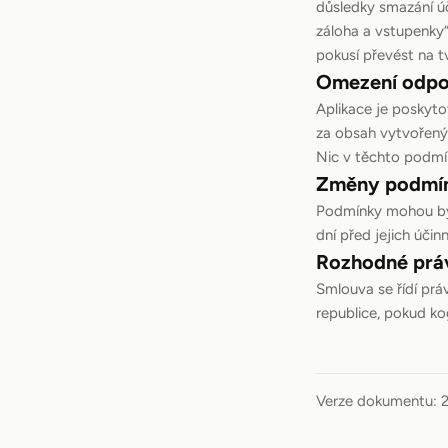
důsledky smazání ú
záloha a vstupenky“
pokusí převést na t
Omezení odpo
Aplikace je poskyto
za obsah vytvořený 
Nic v těchto podmí
Změny podmí
Podmínky mohou být
dní před jejich úči
Rozhodné prá
Smlouva se řídí prá
republice, pokud ko
Verze dokumentu: 