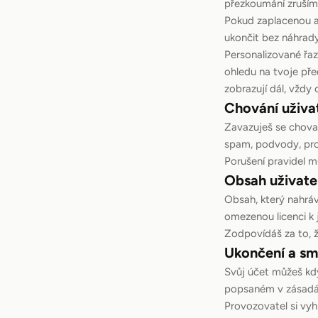
přezkoumání zruším
Pokud zaplacenou 
ukončit bez náhrady
Personalizované řaz
ohledu na tvoje př
zobrazují dál, vždy
Chování uživa
Zavazuješ se chova
spam, podvody, prod
Porušení pravidel m
Obsah uživate
Obsah, který nahráv
omezenou licenci k 
Zodpovídáš za to, ž
Ukončení a sm
Svůj účet můžeš kdy
popsaném v zásadá
Provozovatel si vyh