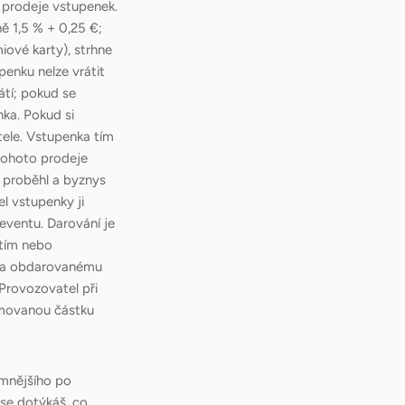
z prodeje vstupenek.
ě 1,5 % + 0,25 €;
iové karty), strhne
penku nelze vrátit
átí; pokud se
nka. Pokud si
ele. Vstupenka tím
 tohoto prodeje
ž proběhl a byznys
l vstupenky ji
 eventu. Darování je
etím nebo
enka obdarovanému
a Provozovatel při
lamovanou částku
amnějšího po
 se dotýkáš, co