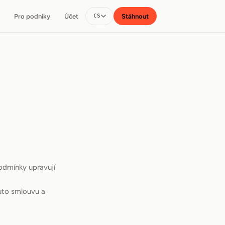
Pro podniky
Účet
Stáhnout
CS
podmínky upravují
tuto smlouvu a