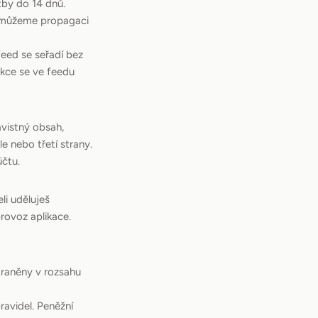
tby do 14 dnů.
 můžeme propagaci
feed se seřadí bez
kce se ve feedu
vistný obsah,
e nebo třetí strany.
účtu.
li uděluješ
rovoz aplikace.
traněny v rozsahu
ravidel. Peněžní