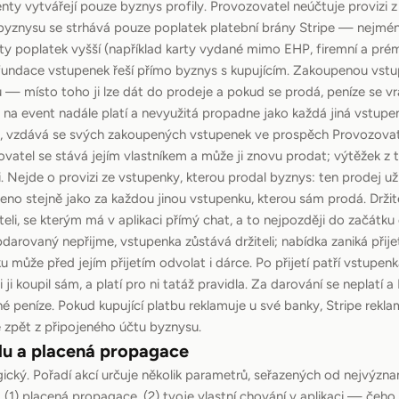
nty vytvářejí pouze byznys profily. Provozovatel neúčtuje provizi 
byznysu se strhává pouze poplatek platební brány Stripe — nejmén
ty poplatek vyšší (například karty vydané mimo EHP, firemní a prém
Refundace vstupenek řeší přímo byznys s kupujícím. Zakoupenou vstu
 místo toho ji lze dát do prodeje a pokud se prodá, peníze se vr
na event nadále platí a nevyužitá propadne jako každá jiná vstupe
t, vzdává se svých zakoupených vstupenek ve prospěch Provozovat
atel se stává jejím vlastníkem a může ji znovu prodat; výtěžek z
i. Nejde o provizi ze vstupenky, kterou prodal byznys: ten prodej u
ceno stejně jako za každou jinou vstupenku, kterou sám prodá. Držite
eli, se kterým má v aplikaci přímý chat, a to nejpozději do začátku
bdarovaný nepřijme, vstupenka zůstává držiteli; nabídka zaniká přij
 může před jejím přijetím odvolat i dárce. Po přijetí patří vstup
i ji koupil sám, a platí pro ni tatáž pravidla. Za darování se neplatí 
 peníze. Pokud kupující platbu reklamuje u své banky, Stripe rek
 zpět z připojeného účtu byznysu.
du a placená propagace
ický. Pořadí akcí určuje několik parametrů, seřazených od nejvýzn
1) placená propagace, (2) tvoje vlastní chování v aplikaci — čeho