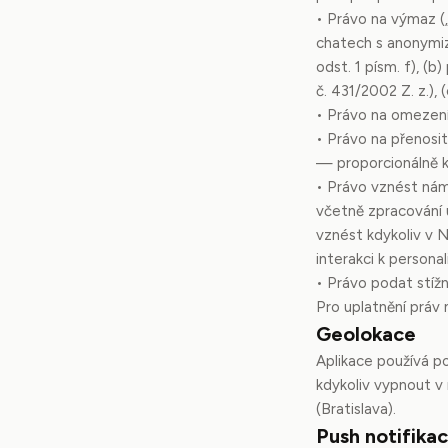
• Právo na výmaz (
chatech s anonymiz
odst. 1 písm. f), (
č. 431/2002 Z. z.), 
• Právo na omezení
• Právo na přenosit
— proporcionálně k
• Právo vznést nám
včetně zpracování 
vznést kdykoliv v 
interakci k personal
• Právo podat stíž
Pro uplatnění práv
Geolokace
Aplikace používá po
kdykoliv vypnout v
(Bratislava).
Push notifika