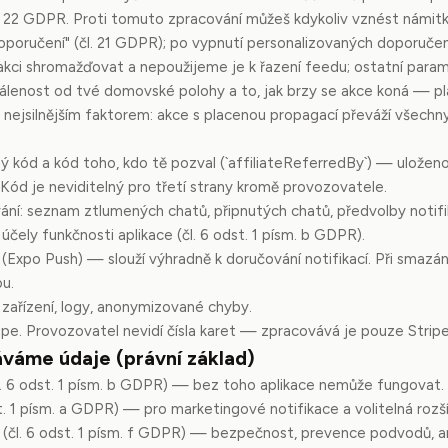
l. 22 GDPR. Proti tomuto zpracování můžeš kdykoliv vznést námit
oporučení" (čl. 21 GDPR); po vypnutí personalizovaných doporuč
rakci shromažďovat a nepoužijeme je k řazení feedu; ostatní par
álenost od tvé domovské polohy a to, jak brzy se akce koná — pla
nejsilnějším faktorem: akce s placenou propagací převáží všechn
čný kód a kód toho, kdo tě pozval (`affiliateReferredBy`) — uloženo
 Kód je neviditelný pro třetí strany kromě provozovatele.
ání: seznam ztlumených chatů, připnutých chatů, předvolby notifi
ely funkčnosti aplikace (čl. 6 odst. 1 písm. b GDPR).
 (Expo Push) — slouží výhradně k doručování notifikací. Při smazání
ou.
 zařízení, logy, anonymizované chyby.
ripe. Provozovatel nevidí čísla karet — zpracovává je pouze Stripe
váme údaje (právní základ)
čl. 6 odst. 1 písm. b GDPR) — bez toho aplikace nemůže fungovat.
st. 1 písm. a GDPR) — pro marketingové notifikace a volitelná rozší
(čl. 6 odst. 1 písm. f GDPR) — bezpečnost, prevence podvodů, an