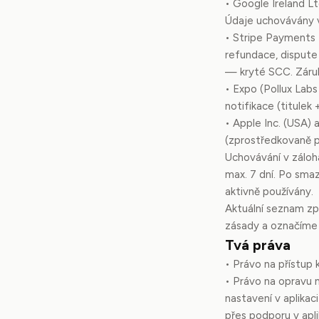
• Google Ireland Lt
Údaje uchovávány v
• Stripe Payments 
refundace, disput
— kryté SCC. Záruk
• Expo (Pollux Labs
notifikace (titulek
• Apple Inc. (USA)
(zprostředkovaně p
Uchovávání v záloh
max. 7 dní. Po sma
aktivně používány.
Aktuální seznam zp
zásady a označíme
Tvá práva
• Právo na přístup
• Právo na opravu n
nastavení v aplika
přes podporu v apl