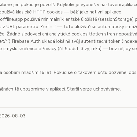
íláme jen pokud je povolíš. Kdykoliv je vypneš v nastavení aplika
používá klasické HTTP cookies — běží jako nativní aplikace.
ffline.app používá minimální klientské úložiště (sessionStorage) 
z URL parametru `?ref=...` — toto úložiště se automaticky smaže
če. Žádné sledovací ani analytické cookies třetích stran nepoužívá
cet/*`) Firebase Auth ukládá lokálně svůj autentizační token (Index
e smyslu směrnice ePrivacy (čl. 5 odst. 3 výjimka) — bez něj by s
na osobám mladším 16 let. Pokud se o takovém účtu dozvíme, ods
ěnách tě upozorníme v aplikaci. Starší verze uchováváme.
 2026-08-03