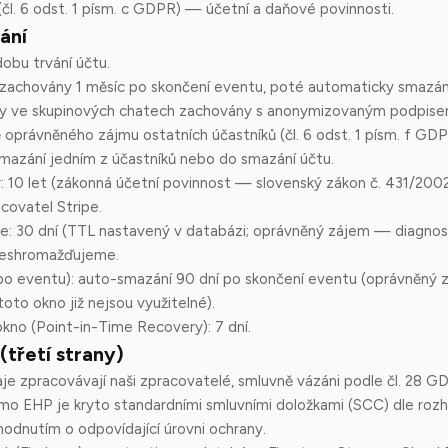
(čl. 6 odst. 1 písm. c GDPR) — účetní a daňové povinnosti.
ání
dobu trvání účtu.
 zachovány 1 měsíc po skončení eventu, poté automaticky smazán
ávy ve skupinových chatech zachovány s anonymizovaným podpis
 oprávněného zájmu ostatních účastníků (čl. 6 odst. 1 písm. f GDP
smazání jedním z účastníků nebo do smazání účtu.
: 10 let (zákonná účetní povinnost — slovenský zákon č. 431/2002 
covatel Stripe.
ce: 30 dní (TTL nastavený v databázi; oprávněný zájem — diagnosti
 neshromažďujeme.
po eventu): auto-smazání 90 dní po skončení eventu (oprávněný
to okno již nejsou využitelné).
okno (Point-in-Time Recovery): 7 dní.
(třetí strany)
je zpracovávají naši zpracovatelé, smluvně vázáni podle čl. 28 G
mo EHP je kryto standardními smluvními doložkami (SCC) dle roz
odnutím o odpovídající úrovni ochrany.