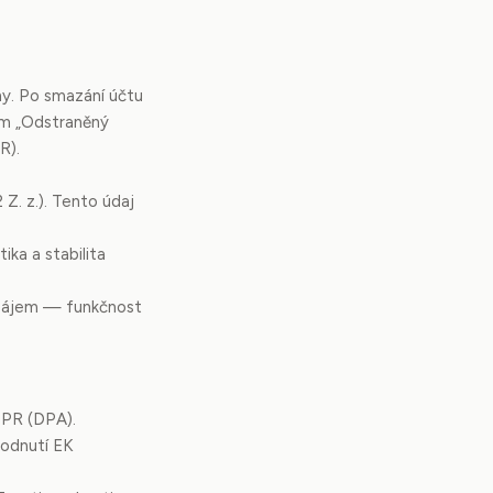
y. Po smazání účtu
em „Odstraněný
R).
Z. z.). Tento údaj
ka a stabilita
 zájem — funkčnost
DPR (DPA).
hodnutí EK