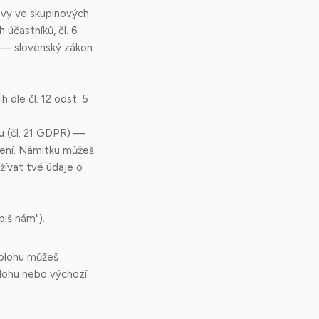
ávy ve skupinových
účastníků, čl. 6
t — slovenský zákon
 dle čl. 12 odst. 5
u (čl. 21 GDPR) —
čení. Námitku můžeš
žívat tvé údaje o
iš nám").
Polohu můžeš
lohu nebo výchozí