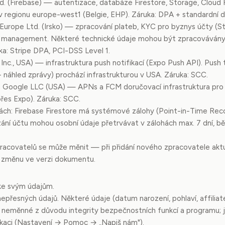
d. (Firebase) — autentizace, databáze Firestore, Storage, Cloud F
 regionu europe-west1 (Belgie, EHP). Záruka: DPA + standardní 
Europe Ltd. (Irsko) — zpracování plateb, KYC pro byznys účty (St
e management. Některé technické údaje mohou být zpracovávány S
a: Stripe DPA, PCI-DSS Level 1.
 Inc., USA) — infrastruktura push notifikací (Expo Push API). Push 
 + náhled zprávy) prochází infrastrukturou v USA. Záruka: SCC.
 a Google LLC (USA) — APNs a FCM doručovací infrastruktura pro
řes Expo). Záruka: SCC.
ách: Firebase Firestore má systémové zálohy (Point-in-Time Reco
zání účtu mohou osobní údaje přetrvávat v zálohách max. 7 dní, b
racovatelů se může měnit — při přidání nového zpracovatele akt
 změnu ve verzi dokumentu.
 ke svým údajům.
epřesných údajů. Některé údaje (datum narození, pohlaví, affiliat
ci neměnné z důvodu integrity bezpečnostních funkcí a programu; j
ikaci (Nastavení → Pomoc → „Napiš nám").