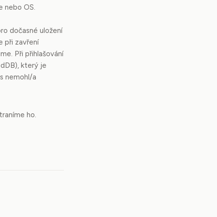
ce nebo OS.
pro dočasné uložení
 při zavření
me. Při přihlašování
edDB), který je
es nemohl/a
traníme ho.