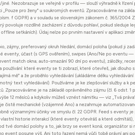
/jiné. Nezobrazuje se veřejně v profilu — slouží výhradně k řízení 
ci „Pouze pro ženy" u soukromých eventů. Zpracováváme na zákl
1 písm. f GDPR) a v souladu se slovenským zákonem č. 365/2004 Z.
erý povoluje rozdílné zacházení z důvodu pohlaví, pokud sleduje legi
offline setkáních). Údaj nelze po prvním nastavení v aplikaci změ
 bio, zájmy, preferovaný okruh hledání, domácí poloha (pokud ji zad
ené eventy, účast (s GPS ověřením), swipes (Ano/Ne po eventu 
event match okna; auto-smazání 90 dní po eventu), záložky, recen
a používání: které eventy se ti zobrazí, které otevřeš, jak dlouho si 
ajímá mě" a že proběhlo vyhledávání (ukládáme délku vyhledávání 
samotný text vyhledávání). Používáme je ke zlepšování služby a k 
. Zpracováváme je na základě oprávněného zájmu (čl. 6 odst. 1 p
ýše 12 měsíců a kdykoliv můžeš vznést námitku — viz „Tvá práva"
 je čistě mechanické (vzájemné Ano) a nezahrnuje automatizovan
bně významnými účinky ve smyslu čl. 22 GDPR. Feed s eventy je 
 vlastní historie interakcí (které eventy otevíráš a které odmítáš)
d tvé domácí polohy a to, jak brzy se event koná; organizátor si 
eho event posune výš. Ani toto řazení nemá vůči tobě právní ani