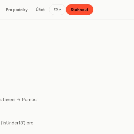
Pro podniky
Účet
Stáhnout
CS
 Nastavení → Pomoc
 (`isUnder18`) pro