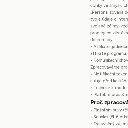
účinky ve smyslu č
„Personalizovaná d
tvoje údaje o inte
zvolené zájmy, vzd
propagace zůstává 
dohromady.
• Affiliate: jedine
affiliate programu.
• Komunikační chov
Zpracováváme pro úč
• Notifikační token
nuluje před kaskád
• Technické: model
• Platební: přes St
Proč zpracová
• Plnění smlouvy (
• Souhlas (čl. 6 od
• Oprávněný zájem 