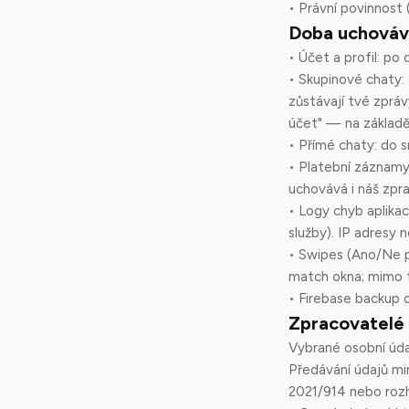
• Právní povinnost 
Doba uchováv
• Účet a profil: po 
• Skupinové chaty:
zůstávají tvé zpr
účet" — na základě
• Přímé chaty: do 
• Platební záznamy
uchovává i náš zpra
• Logy chyb aplika
služby). IP adresy
• Swipes (Ano/Ne 
match okna; mimo to
• Firebase backup 
Zpracovatelé 
Vybrané osobní úda
Předávání údajů mi
2021/914 nebo rozh