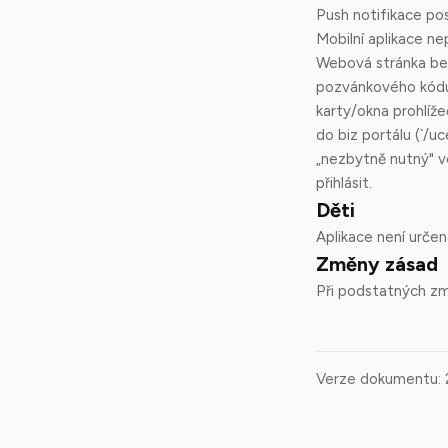
Push notifikace pos
Mobilní aplikace ne
Webová stránka beo
pozvánkového kódu 
karty/okna prohlíže
do biz portálu (`/u
„nezbytně nutný" v
přihlásit.
Děti
Aplikace není urče
Změny zásad
Při podstatných zm
Verze dokumentu: