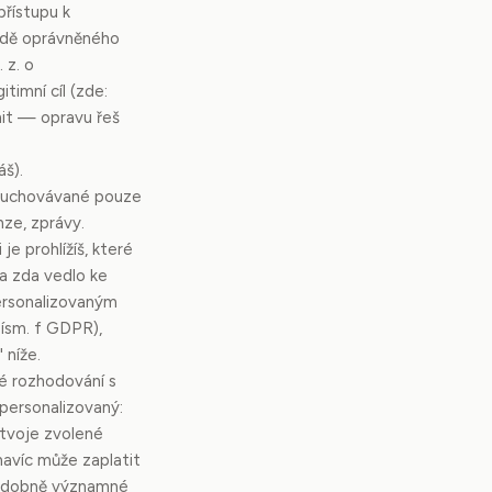
přístupu k
adě oprávněného
 z. o
timní cíl (zde:
nit — opravu řeš
áš).
— uchovávané pouze
ze, zprávy.
je prohlížíš, které
a zda vedlo ke
personalizovaným
ísm. f GDPR),
 níže.
é rozhodování s
personalizovaný:
, tvoje zvolené
navíc může zaplatit
 podobně významné