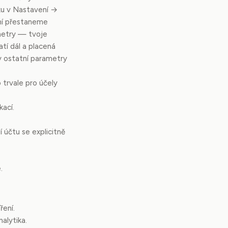
ku v Nastavení →
ení přestaneme
ametry — tvoje
tí dál a placená
y ostatní parametry
 trvale pro účely
kací.
 účtu se explicitně
.
ření.
alytika.