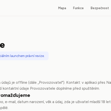
Mapa
Funkce
Bezpečnost
me
iálním launchem právní revize.
údajů je offline (dále „Provozovatel"). Kontakt: v aplikaci přes
ší kontaktní údaje Provozovatele doplníme před spuštěním.
hromažďujeme
no, e-mail, datum narození, věk a údaj, zda je uživatel mladší 18 let
spělé.