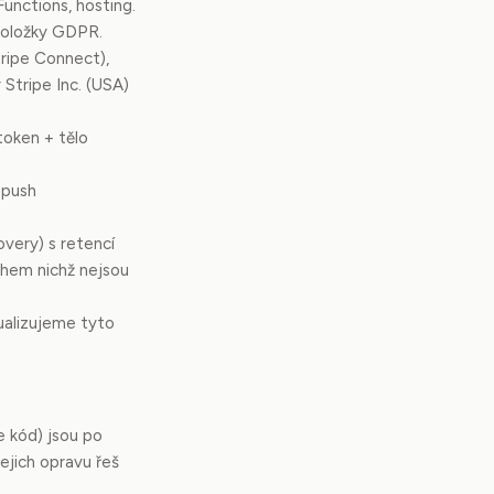
unctions, hosting.
doložky GDPR.
ripe Connect),
tripe Inc. (USA)
token + tělo
 push
very) s retencí
ěhem nichž nejsou
ualizujeme tyto
e kód) jsou po
ejich opravu řeš