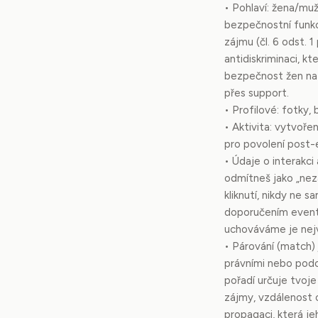
• Pohlaví: žena/muž
bezpečnostní funk
zájmu (čl. 6 odst. 
antidiskriminaci, kt
bezpečnost žen na 
přes support.
• Profilové: fotky,
• Aktivita: vytvoř
pro povolení post-
• Údaje o interakci 
odmítneš jako „nez
kliknutí, nikdy ne 
doporučením eventů
uchováváme je nejv
• Párování (match)
právními nebo podo
pořadí určuje tvoje
zájmy, vzdálenost o
propagaci, která j