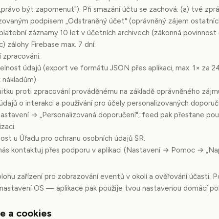
„právo být zapomenut"). Při smazání účtu se zachová: (a) tvé zpr
ovaným podpisem „Odstraněný účet" (oprávněný zájem ostatních 
b) platební záznamy 10 let v účetních archivech (zákonná povinnos
(c) zálohy Firebase max. 7 dní.
 zpracování.
elnost údajů (export ve formátu JSON přes aplikaci, max. 1× za 24h
 nákladům).
itku proti zpracování prováděnému na základě oprávněného zájm
údajů o interakci a používání pro účely personalizovaných doporu
Nastavení → „Personalizovaná doporučení"; feed pak přestane pou
izaci.
nost u Úřadu pro ochranu osobních údajů SR.
 nás kontaktuj přes podporu v aplikaci (Nastavení → Pomoc → „Nap
lohu zařízení pro zobrazování eventů v okolí a ověřování účasti. 
 nastavení OS — aplikace pak použije tvou nastavenou domácí po
ce a cookies