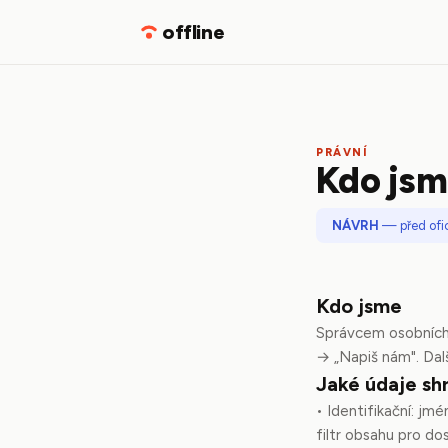
offline
PRÁVNÍ
Kdo js
NÁVRH
— před ofic
Kdo jsme
Správcem osobních 
→ „Napiš nám". Dal
Jaké údaje s
• Identifikační: jmé
filtr obsahu pro do