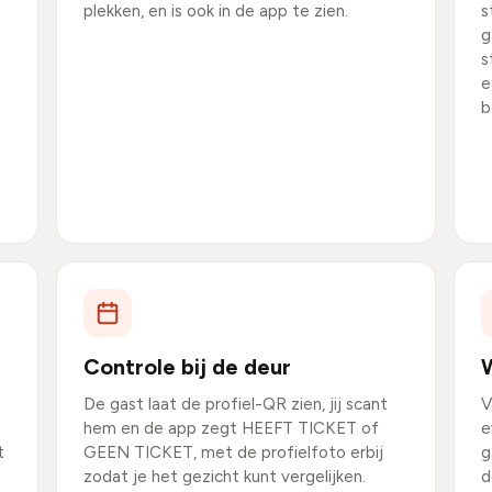
t
plekken, en is ook in de app te zien.
s
g
s
e
b
Controle bij de deur
De gast laat de profiel-QR zien, jij scant
V
hem en de app zegt HEEFT TICKET of
e
t
GEEN TICKET, met de profielfoto erbij
g
zodat je het gezicht kunt vergelijken.
d