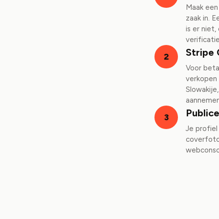
Maak een 
zaak in. 
is er nie
verificatie
Stripe
2
Voor beta
verkopen 
Slowakije
aannemen.
Public
3
Je profie
coverfoto
webconso