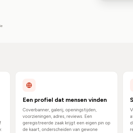
ie
Een profiel dat mensen vinden
S
Coverbanner, galerij, openingstijden,
V
voorzieningen, adres, reviews. Een
a
f
geregistreerde zaak krijgt een eigen pin op
d
e:
de kaart, onderscheiden van gewone
r