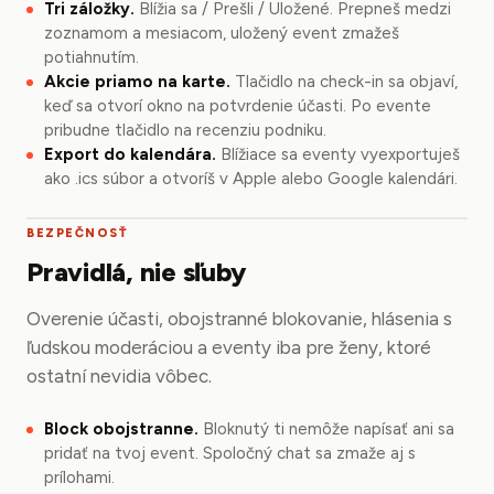
Tri záložky.
Blížia sa / Prešli / Uložené. Prepneš medzi
zoznamom a mesiacom, uložený event zmažeš
potiahnutím.
Akcie priamo na karte.
Tlačidlo na check-in sa objaví,
keď sa otvorí okno na potvrdenie účasti. Po evente
pribudne tlačidlo na recenziu podniku.
Export do kalendára.
Blížiace sa eventy vyexportuješ
ako .ics súbor a otvoríš v Apple alebo Google kalendári.
BEZPEČNOSŤ
Pravidlá, nie sľuby
Overenie účasti, obojstranné blokovanie, hlásenia s
ľudskou moderáciou a eventy iba pre ženy, ktoré
ostatní nevidia vôbec.
Block obojstranne.
Bloknutý ti nemôže napísať ani sa
pridať na tvoj event. Spoločný chat sa zmaže aj s
prílohami.