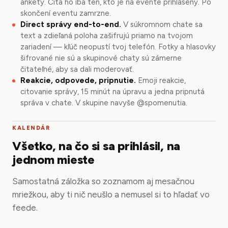
ankety. Číta ho iba ten, kto je na evente prihlásený. Po
skončení eventu zamrzne.
Direct správy end-to-end.
V súkromnom chate sa
text a zdieľaná poloha zašifrujú priamo na tvojom
zariadení — kľúč neopustí tvoj telefón. Fotky a hlasovky
šifrované nie sú a skupinové chaty sú zámerne
čitateľné, aby sa dali moderovať.
Reakcie, odpovede, pripnutie.
Emoji reakcie,
citovanie správy, 15 minút na úpravu a jedna pripnutá
správa v chate. V skupine navyše @spomenutia.
KALENDÁR
Všetko, na čo si sa prihlásil, na
jednom mieste
Samostatná záložka so zoznamom aj mesačnou
mriežkou, aby ti nič neušlo a nemusel si to hľadať vo
feede.