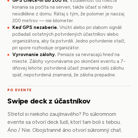
GPS check-in do 200 m.
Vzdialenosť od miesta
konania sa počíta na serveri, takže účasť si nikto
neodklikne z domu. Rátaj s tým, že polomer je naozaj
200 metrov — nie kilometer.
Keď GPS nezaberie.
Vnútri alebo pri slabom signáli
požiadaš ostatných potvrdených účastníkov alebo
organizátora, aby ťa potvrdili. Jedno potvrdenie stačí,
pri spore rozhoduje organizátor.
Vyrovnanie zálohy.
Peniaze sa nevracajú hneď na
mieste. Zálohy vyrovnávame po skončení eventu a 7-
dňovej lehote: potvrdená účasť znamená celú zálohu
späť, nepotvrdená znamená, že záloha prepadne.
PO EVENTE
Swipe deck z účastníkov
Stretol si niekoho zaujímavého? Po súkromnom
evente sa otvorí deck ľudí, ktorí tam boli s tebou.
Áno / Nie. Obojstranné áno otvorí súkromný chat.