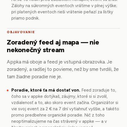
Zálohy na súkromných eventoch vrátime v plnej výške;
pri platených eventoch rieši vrátenie peňazí za lístky
priamo podnik.
OBJAVOVANIE
Zoradený feed aj mapa — nie
nekonečný stream
Appka má oboje a feed je vstupná obrazovka. Je
zoradený, a radšej to povieme, než by sme tvrdili, že
tam žiadne poradie nie je.
Poradie, ktoré ťa má dostať von.
Feed zoraďuje to,
čoho sa v appke dotýkaš, záujmy, ktoré si si zvolil,
vzdialenosť a to, ako skoro event začína. Organizátor si
vie svoj event za 2 € na 7 dní vytiahnuť vyššie, a takéto
promo predbehne organické poradie. Nič z toho
neoptimalizujeme na čas strávený v appke — a v