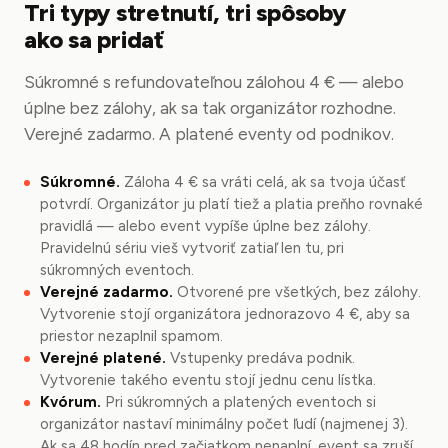
Tri typy stretnutí, tri spôsoby
ako sa pridať
Súkromné s refundovateľnou zálohou 4 € — alebo
úplne bez zálohy, ak sa tak organizátor rozhodne.
Verejné zadarmo. A platené eventy od podnikov.
Súkromné.
Záloha 4 € sa vráti celá, ak sa tvoja účasť
potvrdí. Organizátor ju platí tiež a platia preňho rovnaké
pravidlá — alebo event vypíše úplne bez zálohy.
Pravidelnú sériu vieš vytvoriť zatiaľ len tu, pri
súkromných eventoch.
Verejné zadarmo.
Otvorené pre všetkých, bez zálohy.
Vytvorenie stojí organizátora jednorazovo 4 €, aby sa
priestor nezaplnil spamom.
Verejné platené.
Vstupenky predáva podnik.
Vytvorenie takého eventu stojí jednu cenu lístka.
Kvórum.
Pri súkromných a platených eventoch si
organizátor nastaví minimálny počet ľudí (najmenej 3).
Ak sa 48 hodín pred začiatkom nenaplní, event sa zruší.