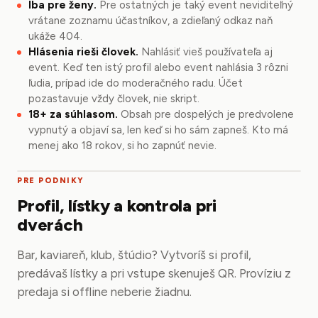
Iba pre ženy.
Pre ostatných je taký event neviditeľný
vrátane zoznamu účastníkov, a zdieľaný odkaz naň
ukáže 404.
Hlásenia rieši človek.
Nahlásiť vieš používateľa aj
event. Keď ten istý profil alebo event nahlásia 3 rôzni
ľudia, prípad ide do moderačného radu. Účet
pozastavuje vždy človek, nie skript.
18+ za súhlasom.
Obsah pre dospelých je predvolene
vypnutý a objaví sa, len keď si ho sám zapneš. Kto má
menej ako 18 rokov, si ho zapnúť nevie.
PRE PODNIKY
Profil, lístky a kontrola pri
dverách
Bar, kaviareň, klub, štúdio? Vytvoríš si profil,
predávaš lístky a pri vstupe skenuješ QR. Províziu z
predaja si offline neberie žiadnu.