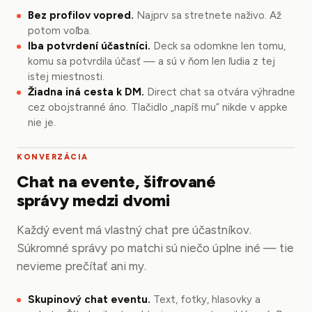
Bez profilov vopred.
Najprv sa stretnete naživo. Až
potom voľba.
Iba potvrdení účastníci.
Deck sa odomkne len tomu,
komu sa potvrdila účasť — a sú v ňom len ľudia z tej
istej miestnosti.
Žiadna iná cesta k DM.
Direct chat sa otvára výhradne
cez obojstranné áno. Tlačidlo „napíš mu“ nikde v appke
nie je.
KONVERZÁCIA
Chat na evente, šifrované
správy medzi dvomi
Každý event má vlastný chat pre účastníkov.
Súkromné správy po matchi sú niečo úplne iné — tie
nevieme prečítať ani my.
Skupinový chat eventu.
Text, fotky, hlasovky a