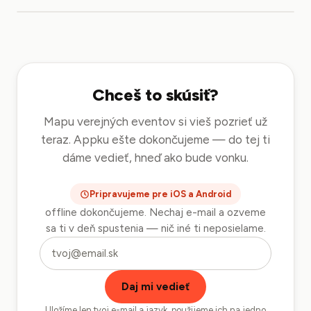
Chceš to skúsiť?
Mapu verejných eventov si vieš pozrieť už
teraz. Appku ešte dokončujeme — do tej ti
dáme vedieť, hneď ako bude vonku.
Pripravujeme pre iOS a Android
offline dokončujeme. Nechaj e-mail a ozveme
sa ti v deň spustenia — nič iné ti neposielame.
Chceš vedieť, keď spustíme?
Daj mi vedieť
Uložíme len tvoj e-mail a jazyk, použijeme ich na jedno