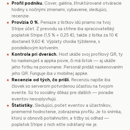
Profil podniku.
Cover, galéria, štruktúrované otváracie
hodiny s nočnými zmenami, vybavenie, sledujúci,
recenzie.
Provízia 0 %.
Peniaze z lístkov idú priamo na tvoj
Stripe účet. Z prevodu sa strhne iba spracovateľský
poplatok Stripe (1,5 % + 0,25 €), takže z lístka za 10 €
dostaneš 9,60 €. Výplaty chodia týždenne, s
pondelkovým kotvením.
Kontrola pri dverách.
Hosť ukáže svoj profilový QR, ty
ho naskenuješ a appka povie, či má lístok — aj ukáže
jeho fotku na porovnanie. Personál pridáš naskenovaním
jeho QR. Funguje iba v mobilnej appke.
Recenzie od tých, čo prišli.
Recenziu napíše iba
človek so serverom potvrdenou účasťou na tvojom
evente. Sú to sociálny dôkaz pre ďalších — poradie
eventov neovplyvňujú.
Štatistiky.
Sledujúci, počet eventov a účastníkov,
priemerné hodnotenie, zobrazenia profilu. Je to snímka,
ktorú si obnovíš potiahnutím, a tržby sú odhad —
poplatok Stripe z nich ešte odrátaný nie je.