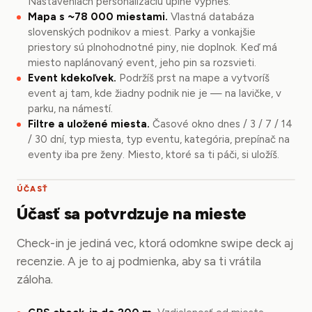
Nastaveniach personalizáciu úplne vypneš.
Mapa s ~78 000 miestami.
Vlastná databáza
slovenských podnikov a miest. Parky a vonkajšie
priestory sú plnohodnotné piny, nie doplnok. Keď má
miesto naplánovaný event, jeho pin sa rozsvieti.
Event kdekoľvek.
Podržíš prst na mape a vytvoríš
event aj tam, kde žiadny podnik nie je — na lavičke, v
parku, na námestí.
Filtre a uložené miesta.
Časové okno dnes / 3 / 7 / 14
/ 30 dní, typ miesta, typ eventu, kategória, prepínač na
eventy iba pre ženy. Miesto, ktoré sa ti páči, si uložíš.
ÚČASŤ
Účasť sa potvrdzuje na mieste
Check-in je jediná vec, ktorá odomkne swipe deck aj
recenzie. A je to aj podmienka, aby sa ti vrátila
záloha.