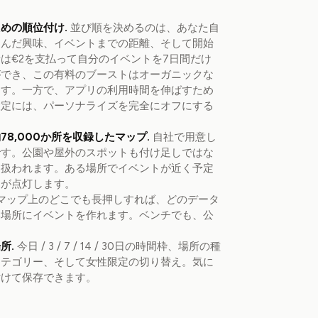
めの順位付け.
並び順を決めるのは、あなた自
選んだ興味、イベントまでの距離、そして開始
は€2を支払って自分のイベントを7日間だけ
ができ、この有料のブーストはオーガニックな
ます。一方で、アプリの利用時間を伸ばすため
設定には、パーソナライズを完全にオフにする
8,000か所を収録したマップ.
自社で用意し
です。公園や屋外のスポットも付け足しではな
て扱われます。ある場所でイベントが近く予定
ンが点灯します。
マップ上のどこでも長押しすれば、どのデータ
い場所にイベントを作れます。ベンチでも、公
所.
今日 / 3 / 7 / 14 / 30日の時間枠、場所の種
カテゴリー、そして女性限定の切り替え。気に
付けて保存できます。