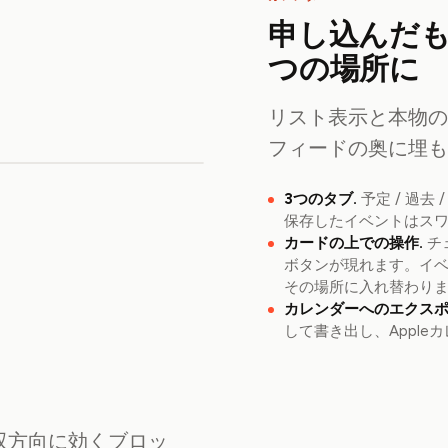
申し込んだ
つの場所に
リスト表示と本物
フィードの奥に埋
3つのタブ.
予定 / 過
保存したイベントはス
カードの上での操作.
チ
ボタンが現れます。イ
その場所に入れ替わり
カレンダーへのエクスポ
して書き出し、Apple
双方向に効くブロッ