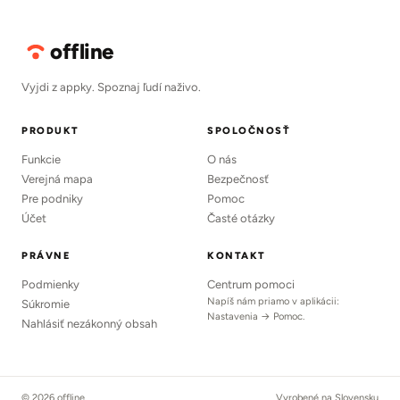
offline
Vyjdi z appky. Spoznaj ľudí naživo.
PRODUKT
SPOLOČNOSŤ
Funkcie
O nás
Verejná mapa
Bezpečnosť
Pre podniky
Pomoc
Účet
Časté otázky
PRÁVNE
KONTAKT
Podmienky
Centrum pomoci
Napíš nám priamo v aplikácii:
Súkromie
Nastavenia → Pomoc.
Nahlásiť nezákonný obsah
© 2026 offline
Vyrobené na Slovensku