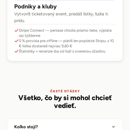
Podniky a kluby
Vytvoríš ticketovaný event, predáš lístky, ľudia ti
prídu.
Stripe Connect — peniaze chodia priamo tebe, výplata
raz týždenne
0 % provízia pre offline — platíš len poplatok Stripu: z 10
€ lístka dostaneš najviac 9,60 €
Štatistiky + recenzie iba od ľudí s overenou účasťou
ČASTÉ OTÁZKY
Všetko, čo by si mohol chcieť
vedieť.
Koľko stojí?