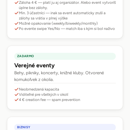
Záloha 4 € — platí ju aj organizátor. Alebo event vytvoríš
úplne bez zálohy.
Min. 3 účastníci — inak sa event automaticky zruší a
zálohy sa vrátia v plnej výške
Možné opakovanie (weekly/biweekly/monthly)
Po evente swipe Yes/No — match iba s kým si bol naživo
ZADARMO
Verejné eventy
Behy, pikniky, koncerty, knižné kluby. Otvorené
komukoľvek z okolia.
Neobmedzená kapacita
Viditeľné pre všetkých v okolí
4 € creation fee — spam prevention
BIZNISY