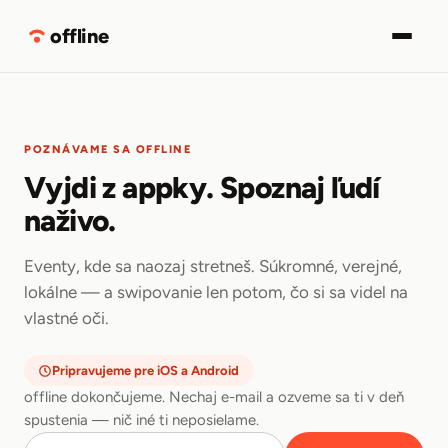
Stiahnuť
offline
POZNÁVAME SA OFFLINE
Vyjdi z appky. Spoznaj ľudí
naživo.
Eventy, kde sa naozaj stretneš. Súkromné, verejné,
lokálne — a swipovanie len potom, čo si sa videl na
vlastné oči.
Pripravujeme pre iOS a Android
offline dokončujeme. Nechaj e-mail a ozveme sa ti v deň
spustenia — nič iné ti neposielame.