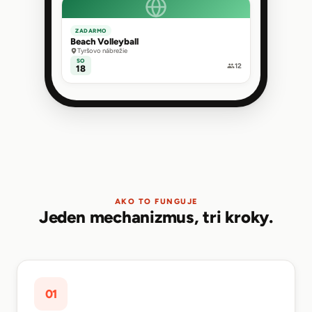
ZADARMO
Beach Volleyball
Tyršovo nábrežie
SO
12
18
AKO TO FUNGUJE
Jeden mechanizmus, tri kroky.
01