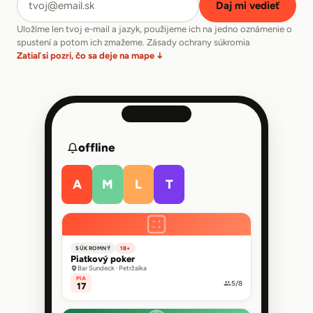
Daj mi vedieť
Uložíme len tvoj e-mail a jazyk, použijeme ich na jedno oznámenie o
spustení a potom ich zmažeme.
Zásady ochrany súkromia
Zatiaľ si pozri, čo sa deje na mape ↓
offline
A
M
L
T
SÚKROMNÝ
18+
Piatkový poker
Bar Sundeck · Petržalka
PIA
5/8
17