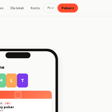
wo
Dla lokali
Konto
Pobierz
PL
ine
M
L
T
NE
18+
wy poker
eck