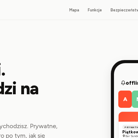
Mapa
Funkcje
Bezpieczeńst
.
zi na
offl
A
ychodzisz. Prywatne,
PRYWAT
Piątko
o po tym, jak się
Bar Sund