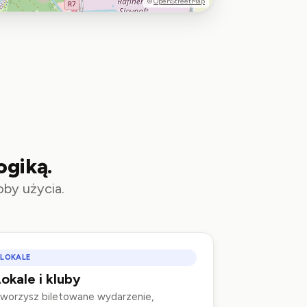
©
OpenStreetMap
ogiką.
oby użycia.
LOKALE
okale i kluby
worzysz biletowane wydarzenie,