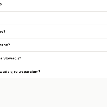
e?
ipe?
eczne?
za Słowacją?
wać się ze wsparciem?