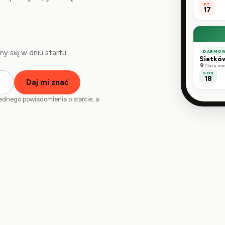
PT
17
y się w dniu startu
DARMO
Siatkó
Plaża mi
SOB
18
Daj mi znać
jednego powiadomienia o starcie, a