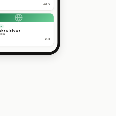
5/8
WE
wka plażowa
ejska
12